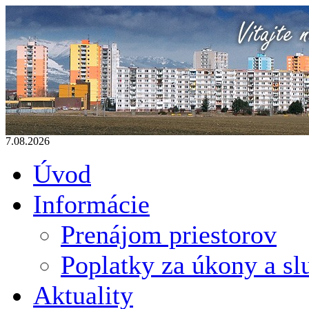
7.08.2026
Úvod
Informácie
Prenájom priestorov
Poplatky za úkony a sl
Aktuality