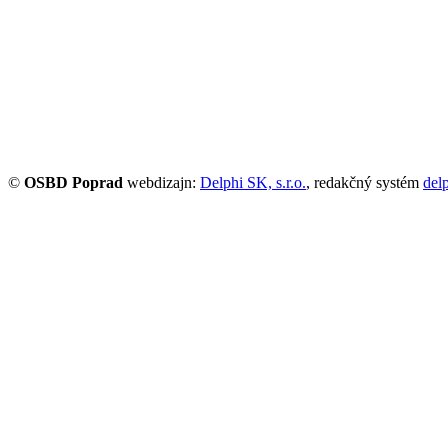
©
OSBD Poprad
webdizajn:
Delphi SK, s.r.o.
, redakčný systém
del