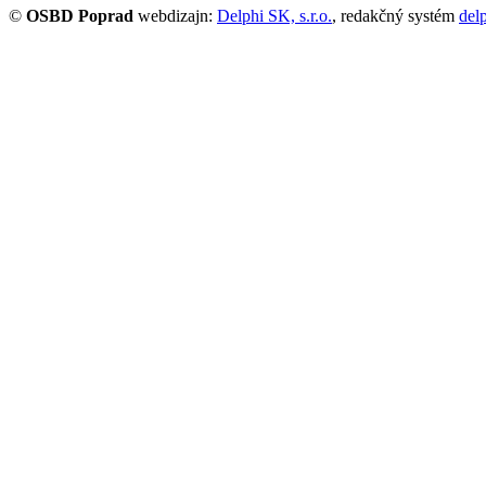
©
OSBD Poprad
webdizajn:
Delphi SK, s.r.o.
, redakčný systém
del