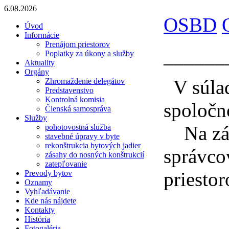
6.08.2026
OSBD
Úvod
Informácie
Prenájom priestorov
______
Poplatky za úkony a služby
Aktuality
Orgány
V súlad
Zhromaždenie delegátov
Predstavenstvo
Kontrolná komisia
spoločn
Členská samospráva
Služby
Na zákl
pohotovostná služba
stavebné úpravy v byte
rekonštrukcia bytových jadier
správco
zásahy do nosných konštrukcií
zatepľovanie
priestor
Prevody bytov
Oznamy
Vyhľadávanie
Kde nás nájdete
Kontakty
História
Fotogaléria